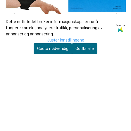
Dette nettstedet bruker informasjonskapsler for å
Drevet av
fungere korrekt, analysere trafikk, personalisering av
annonser og annonsering.
Juster innstillingene
Godta nødvendig
Godta alle
DEG
DEG HC225 Noteholder for
120 Hymns for Windband
Fløyte, Flutists Friend, Plast
200,-
169,-
Kjøp
Kjøp