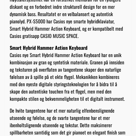
diskant og en forbedret indre strukturell design for en mer
dynamisk bass. Resultatet er en velbalansert og autentisk
pianolyd. PX-S5000 har Casios nye smarte hybridklaviatur,
Smart Hybrid Hammer Action Keyboard, og er kompatibelt med
Casios gratisapp CASIO MUSIC SPACE.
Smart Hybrid Hammer Action Keyboard
Casios nye Smart Hybrid Hammer Action Keyboard har en unik
kombinasjon av gran og syntetisk materiale. Granen på innsiden
og teksturen på overflaten av tangentene skaper den naturlige
følelsen av å spille på et ekte flygel. Mekanikken kombineres
med den nyeste digitale styringsteknologien for å bidra til å
skape den autentiske touchen fra et flygel, men med den
kompakte stilen og bekvemmeligheten til et digitalt instrument.
De hvite tangentene har et mer naturlig elfenbenslignende
utseende og følelse, og de svarte tangentene har et mer
ibenholtslignende utseende og tekstur. Dette maksimerer
spillbarheten samtidig som det gir pianoet en elegant finish som