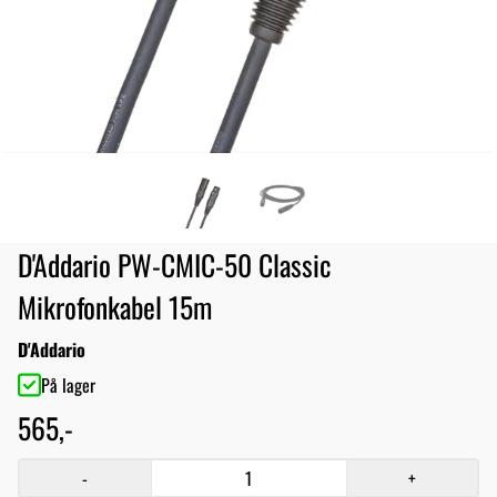
D'Addario PW-CMIC-50 Classic
Mikrofonkabel 15m
D'Addario
På lager
565,-
-
+