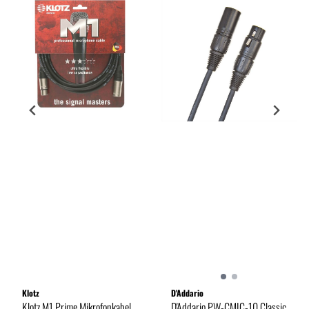
Klotz
D'Addario
Klotz M1 Prime Mikrofonkabel
D'Addario PW-CMIC-10 Classic