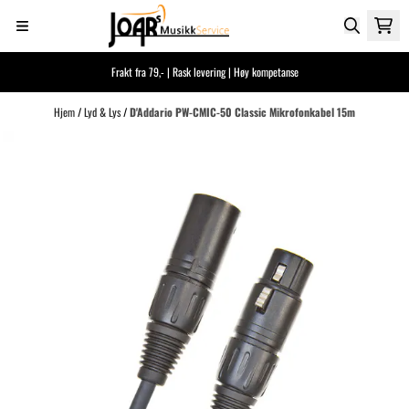
Hopp til innhold
Frakt fra 79,- | Rask levering | Høy kompetanse
Hjem
/
Lyd & Lys
/
D'Addario PW-CMIC-50 Classic Mikrofonkabel 15m