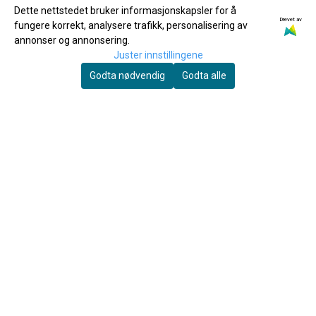
OM OSS
Dette nettstedet bruker informasjonskapsler for å
Drevet av
fungere korrekt, analysere trafikk, personalisering av
annonser og annonsering.
Joar's Musikkservice AS
Juster innstillingene
Grannesveien 1
Godta nødvendig
Godta alle
8614 MO I RANA
Org. nr. 994204696
Tlf:
+4775167041
ordre@joarsmusikkservice.no
MENY
Frakt & Retur
Personvern
Om oss
Salgsbetingelser