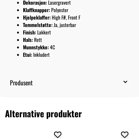
Dekorasjon:
Lasergravert
Klaffknapper:
Polyester
Hjelpeklaffer:
High F#, Front F
Tommelstøtte:
Ja, justerbar
Finish:
Lakkert
Hals:
Rett
Munnstykke:
4C
Etui:
Inkludert
Produsent
Alternative produkter