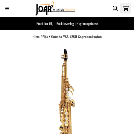
Hopp til innhold
Frakt fra 79,- | Rask levering | Høy kompetanse
Hjem
/
Blås
/
Yamaha YSS-475II Sopransaksofon