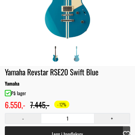
Yamaha Revstar RSE20 Swift Blue
Yamaha
På lager
6.550,-
7.445,-
- 12%
-
+
Legg i handlekurv