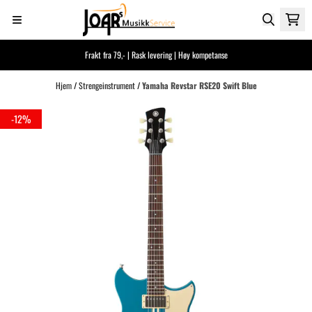
Hopp til innhold
Frakt fra 79,- | Rask levering | Høy kompetanse
Hjem
/
Strengeinstrument
/
Yamaha Revstar RSE20 Swift Blue
-12%