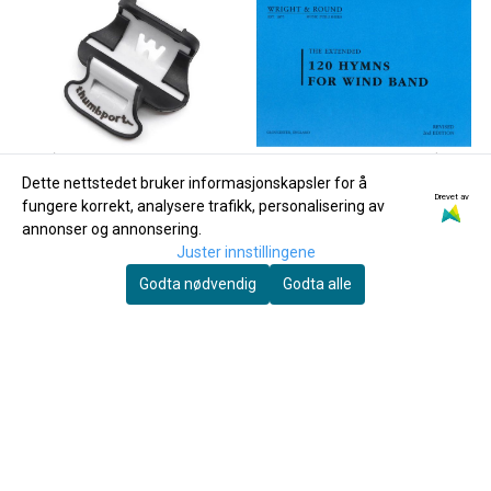
Dette nettstedet bruker informasjonskapsler for å
Drevet av
fungere korrekt, analysere trafikk, personalisering av
annonser og annonsering.
Juster innstillingene
Godta nødvendig
Godta alle
Thumbport
Thumbport II Tommelstøtte for
120 Hymns for Windband