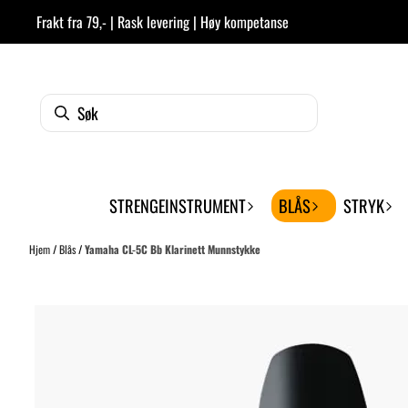
Hopp til innhold
Frakt fra 79,- | Rask levering | Høy kompetanse
STRENGEINSTRUMENT
BLÅS
STRYK
Hjem
/
Blås
/
Yamaha CL-5C Bb Klarinett Munnstykke