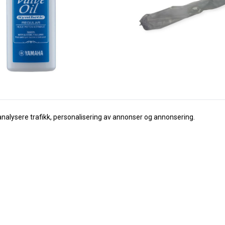
analysere trafikk, personalisering av annonser og annonsering.
Wema
olje Regular 60ml
WEMA Regntrekk til klarinett
189,-