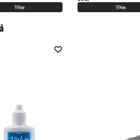
Kjøp
Kjøp
så