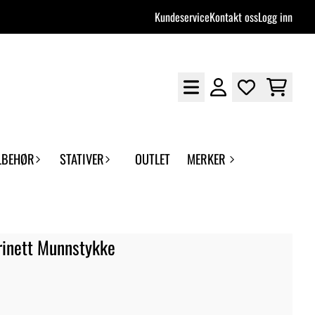
Kundeservice
Kontakt oss
Logg inn
LBEHØR
STATIVER
OUTLET
MERKER
rinett Munnstykke