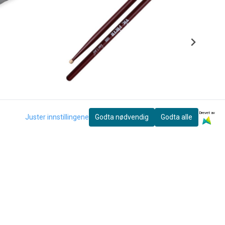
Drevet av
Juster innstillingene
Godta nødvendig
Godta alle
Vic Firth
Vic Firth SDW Signature Dave Weckl
199,-