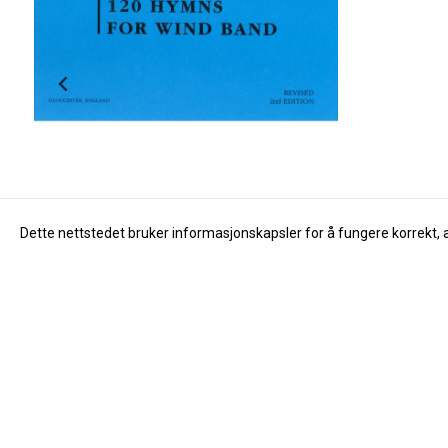
Dette nettstedet bruker informasjonskapsler for å fungere korrekt, 
Yamaha
120 Hymns for Windband
Yamaha Ventil
169,-
150,-