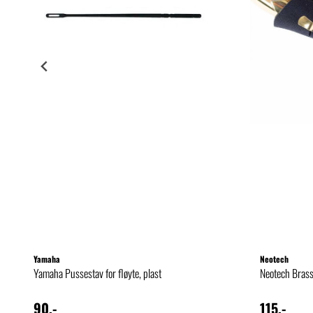
Yamaha
Neotech
Yamaha Pussestav for fløyte, plast
Neotech Bras
90,-
115,-