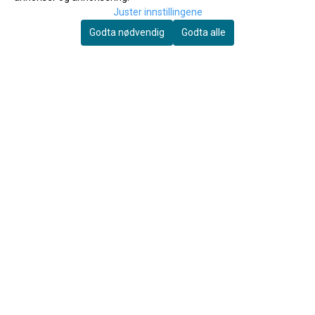
Juster innstillingene
Godta nødvendig
Godta alle
Thumbport
Thumbport II Tommelstøtte for
120 Hymns for Windband
fløyte
265,-
169,-
Kjøp
Kjøp
OM OSS