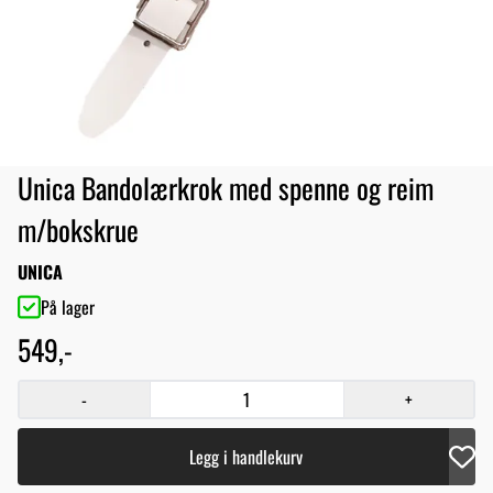
Unica Bandolærkrok med spenne og reim
m/bokskrue
UNICA
På lager
549,-
-
+
Legg i handlekurv