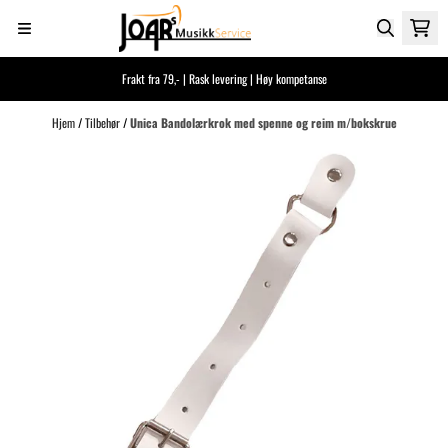
Hopp til innhold
Frakt fra 79,- | Rask levering | Høy kompetanse
Hjem
/
Tilbehør
/
Unica Bandolærkrok med spenne og reim m/bokskrue