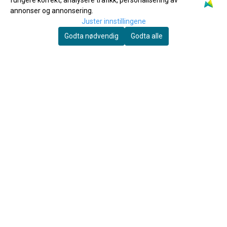
fungere korrekt, analysere trafikk, personalisering av
annonser og annonsering.
Juster innstillingene
Godta nødvendig
Godta alle
Yamaha
120 Hymns for Windband
Yamaha Ventilolje Regular
60ml
169,-
150,-
Kjøp
Kjøp