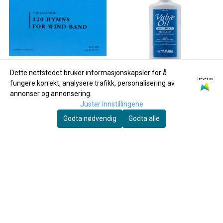
Dette nettstedet bruker informasjonskapsler for å
Drevet av
fungere korrekt, analysere trafikk, personalisering av
annonser og annonsering.
Juster innstillingene
Godta nødvendig
Godta alle
Yamaha
120 Hymns for Windband
Yamaha Ventilolje Regular
60ml