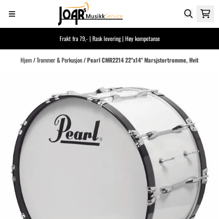
Hopp til innhold
Frakt fra 79,- | Rask levering | Høy kompetanse
Hjem
/
Trommer & Perkusjon
/
Pearl CMR2214 22"x14" Marsjstortromme, Hvit