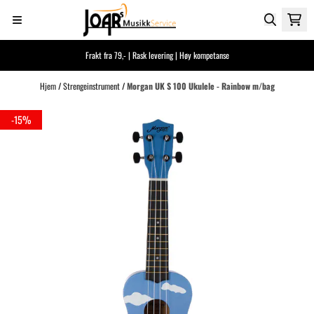
Hopp til innhold
Frakt fra 79,- | Rask levering | Høy kompetanse
Hjem
/
Strengeinstrument
/
Morgan UK S 100 Ukulele - Rainbow m/bag
-15%