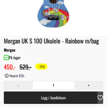
Morgan UK S 100 Ukulele - Rainbow m/bag
Morgan
På lager
450,-
529,-
- 15%
Førpris 529,-
-
+
Legg i handlekurv