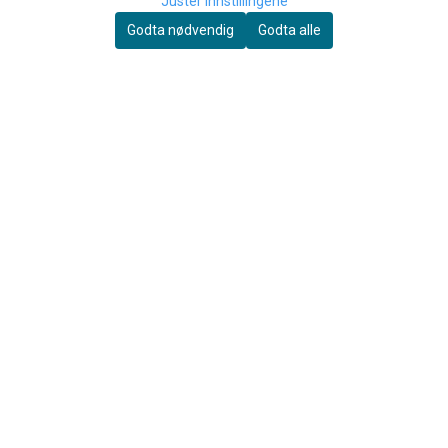
Juster innstillingene
Godta nødvendig
Godta alle
beyerdynamic
Protec
Beyerdynamic DT 770 Pro, 80
Protec PB307 Slimline
Ohm
Klarinett Etui
1.999,-
1.185,-
Kjøp
Kjøp
OM OSS