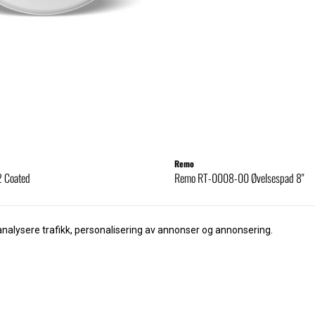
Remo
2 Coated
Remo RT-0008-00 Øvelsespad 8"
365,-
analysere trafikk, personalisering av annonser og annonsering.
Kjøp
Kjøp
så