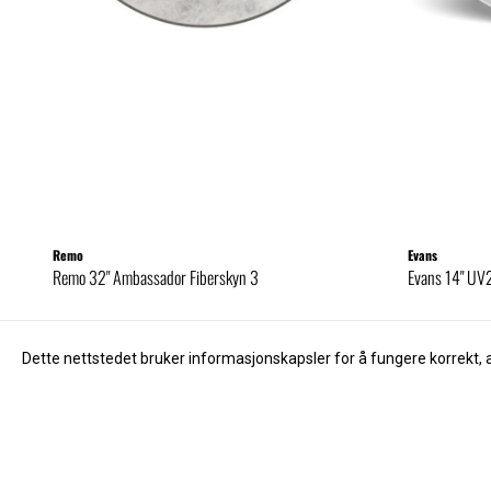
Remo
Evans
Remo 32" Ambassador Fiberskyn 3
Evans 14" UV
1.910,-
280,-
Dette nettstedet bruker informasjonskapsler for å fungere korrekt, 
Kjøp
Kunder som kjøpte dette, kjøpte og