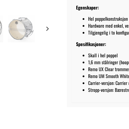
Egenskaper:
Hel poppelkonstruksjon 
Hardware med enkel, vel
Tilgjengelig i to konfig
Spesifikasjoner:
Skall i hel poppel
1,6 mm stålringer (hoop
Remo UX Clear tromme
Remo UM Smooth White
Carrier-versjon: Carrier
Stropp-versjon: Bærestr