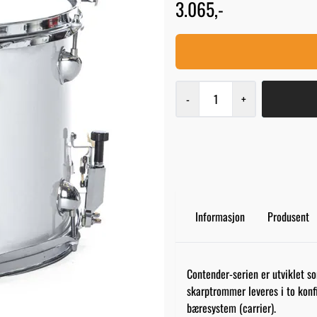
3.065,-
-
+
Informasjon
Produsent
Contender-serien er utviklet so
skarptrommer leveres i to konf
bæresystem (carrier).