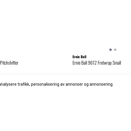
Ernie Ball
Pitchshifter
Ernie Ball 9612 Fretwrap Small
255,-
analysere trafikk, personalisering av annonser og annonsering.
Kjøp
Kjøp
så