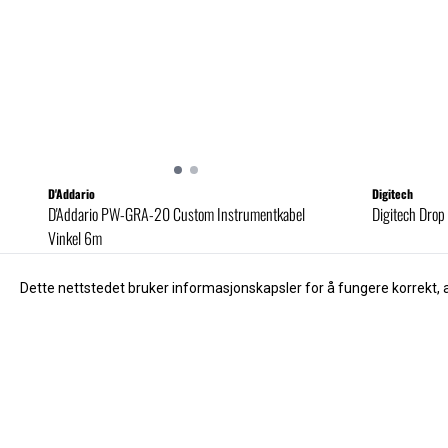
D'Addario
Digitech
D'Addario PW-GRA-20 Custom Instrumentkabel
Digitech Drop 
Vinkel 6m
425,-
1.995,-
Dette nettstedet bruker informasjonskapsler for å fungere korrekt, 
Kjøp
Kunder som kjøpte dette, kjøpte og