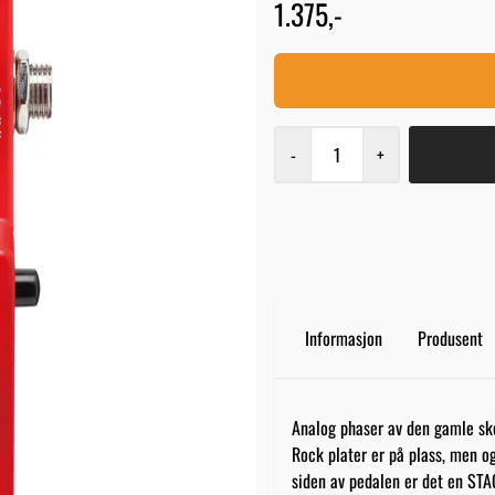
1.375,-
-
+
Informasjon
Produsent
Analog phaser av den gamle sko
Rock plater er på plass, men og
siden av pedalen er det en ST