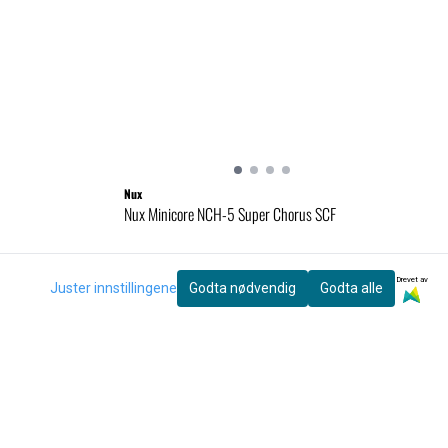
Nux
Nux Minicore NCH-5 Super Chorus SCF
895,-
Drevet av
Juster innstillingene
Godta nødvendig
Godta alle
Kjøp