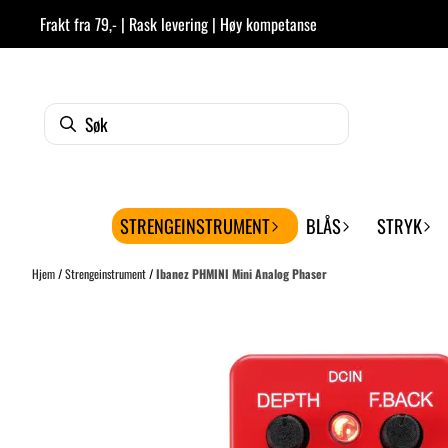
Hopp til innhold
Frakt fra 79,- | Rask levering | Høy kompetanse
STRENGEINSTRUMENT
BLÅS
STRYK
Hjem
/
Strengeinstrument
/
Ibanez PHMINI Mini Analog Phaser