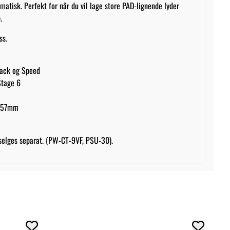
matisk. Perfekt for når du vil lage store PAD-lignende lyder
.
ss.
back og Speed
Stage 6
x 57mm
selges separat. (PW-CT-9VF, PSU-30).