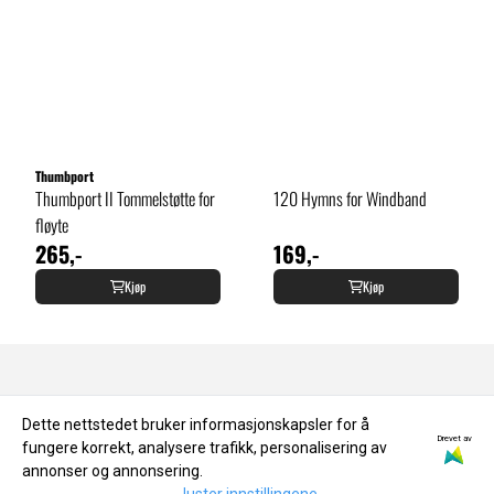
Thumbport
Thumbport II Tommelstøtte for
120 Hymns for Windband
fløyte
265,-
169,-
Kjøp
Kjøp
OM OSS
Dette nettstedet bruker informasjonskapsler for å
Drevet av
fungere korrekt, analysere trafikk, personalisering av
annonser og annonsering.
Joar's Musikkservice AS