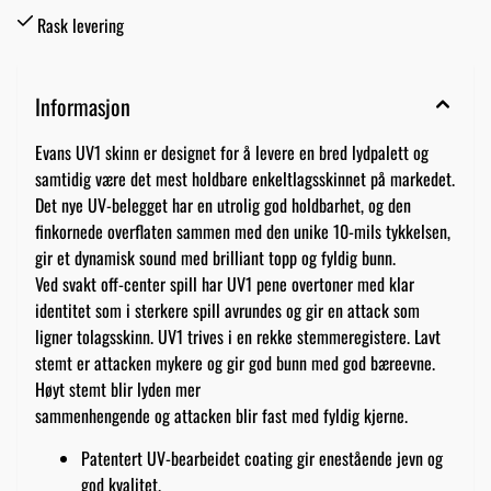
Rask levering
Informasjon
Evans UV1 skinn er designet for å levere en bred lydpalett og
samtidig være det mest holdbare enkeltlagsskinnet på markedet.
Det nye UV-belegget har en utrolig god holdbarhet, og den
finkornede overflaten sammen med den unike 10-mils tykkelsen,
gir et dynamisk sound med brilliant topp og fyldig bunn.
Ved svakt off-center spill har UV1 pene overtoner med klar
identitet som i sterkere spill avrundes og gir en attack som
ligner tolagsskinn. UV1 trives i en rekke stemmeregistere. Lavt
stemt er attacken mykere og gir god bunn med god bæreevne.
Høyt stemt blir lyden mer
sammenhengende og attacken blir fast med fyldig kjerne.
Patentert UV-bearbeidet coating gir enestående jevn og
god kvalitet.