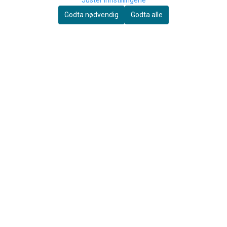
Juster innstillingene
Grannesveien 1
Godta nødvendig
Godta alle
8614 MO I RANA
Org. nr. 994204696
Tlf:
+4775167041
ordre@joarsmusikkservice.no
MENY
Frakt & Retur
Personvern
Om oss
Salgsbetingelser
INFO