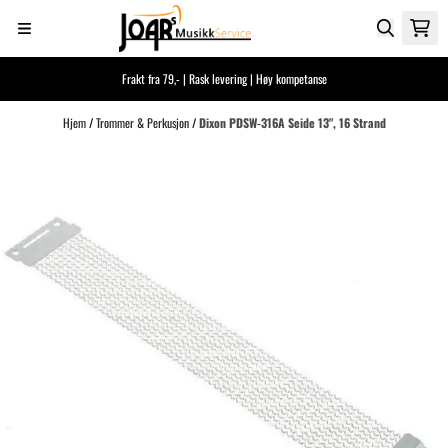
Hopp til innhold
Frakt fra 79,- | Rask levering | Høy kompetanse
Hjem
/
Trommer & Perkusjon
/
Dixon PDSW-316A Seide 13", 16 Strand