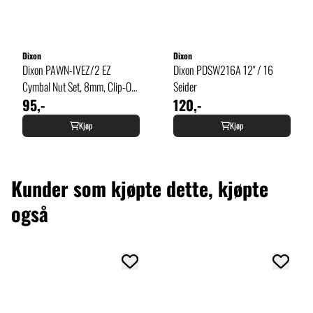
Dixon
Dixon
Dixon PAWN-IVEZ/2 EZ
Dixon PDSW216A 12" / 16
Cymbal Nut Set, 8mm, Clip-On
Seider
95,-
120,-
(2-pack)
Kjøp
Kjøp
Kunder som kjøpte dette, kjøpte
også