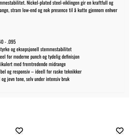
estabilitet. Nickel-plated steel-viklingen gir en kraftfull og
ange, stram low-end og nok presence til å kutte gjennom enhver
40 - .095
styrke og eksepsjonell stemmestabilitet
teel for moderne punch og tydelig definisjon
artikulert med fremtredende midrange
sibel og responsiv – ideell for raske teknikker
 og jevn tone, selv under intensiv bruk