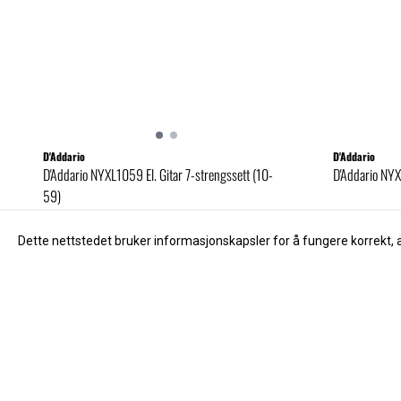
D'Addario
D'Addario
D'Addario NYXL1059 El. Gitar 7-strengssett (10-
D'Addario NYX
59)
225,-
159,-
185,
Dette nettstedet bruker informasjonskapsler for å fungere korrekt, 
Kjøp
Kunder som kjøpte dette, kjøpte og