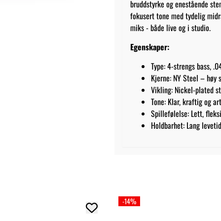
bruddstyrke og enestående stemm
fokusert tone med tydelig midr
miks - både live og i studio.
Egenskaper:
Type: 4-strengs bass, .0
Kjerne: NY Steel – høy 
Vikling: Nickel-plated s
Tone: Klar, kraftig og 
Spillefølelse: Lett, flek
Holdbarhet: Lang levetid
-14%