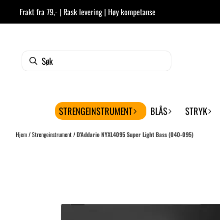
Hopp til innhold
Frakt fra 79,- | Rask levering | Høy kompetanse
STRENGEINSTRUMENT
BLÅS
STRYK
Hjem
/
Strengeinstrument
/
D'Addario NYXL4095 Super Light Bass (040-095)