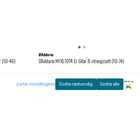
D'Addario
r (10-46)
D'Addario NYXL1074 El. Gitar 8-strengssett (10-74)
195,-
Drevet av
Juster innstillingene
Godta nødvendig
Godta alle
Kjøp