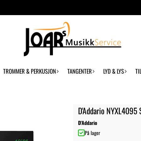
TROMMER & PERKUSJON
TANGENTER
LYD & LYS
TI
D'Addario NYXL4095 
D'Addario
På lager