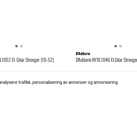
D'Addario
L1052 El. Gitar Strenger (10-52)
D'Addario NYXL1046 El.Gitar Strenge
159,-
-
185,-
analysere trafikk, personalisering av annonser og annonsering.
Kjøp
Kjøp
så