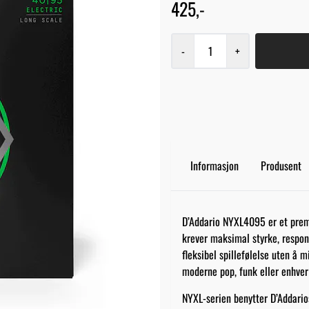
425,-
-
+
Informasjon
Produsent
D’Addario NYXL4095 er et prem
krever maksimal styrke, respon
fleksibel spillefølelse uten å mi
moderne pop, funk eller enhver 
NYXL-serien benytter D’Addario