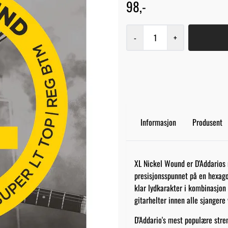
98,-
-
+
Informasjon
Produsent
XL Nickel Wound er D'Addarios m
presisjonsspunnet på en hexagon
klar lydkarakter i kombinasjon 
gitarhelter innen alle sjangere 
D'Addario's mest populære stren