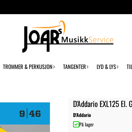
TROMMER & PERKUSJON
TANGENTER
LYD & LYS
TI
D'Addario EXL125 El. 
D'Addario
På lager