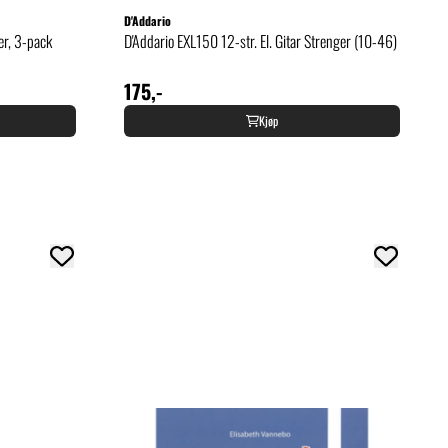
D'Addario
er, 3-pack
D'Addario EXL150 12-str. El. Gitar Strenger (10-46)
175,-
Kjøp