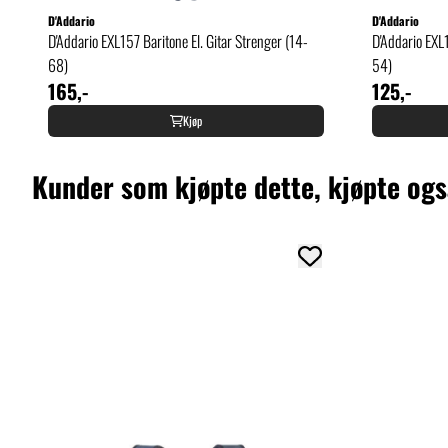
D'Addario
D'Addario
D'Addario EXL157 Baritone El. Gitar Strenger (14-
D'Addario EXL1
68)
54)
165,-
125,-
Kjøp
Kunder som kjøpte dette, kjøpte og