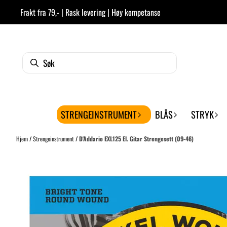
Hopp til innhold
Frakt fra 79,- | Rask levering | Høy kompetanse
STRENGEINSTRUMENT
BLÅS
STRYK
Hjem
/
Strengeinstrument
/
D'Addario EXL125 El. Gitar Strengesett (09-46)