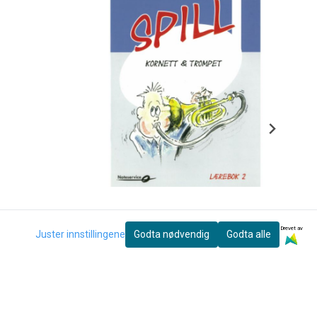
Drevet av
Juster innstillingene
Godta nødvendig
Godta alle