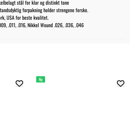
lbelagt stål for klar og distinkt tone
tandsdyktig forpakning holder strengene ferske.
rk, USA for beste kvalitet.
009, .011, .016, Nikkel Wound .026, .036, .046
Ny