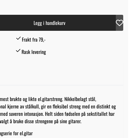
Legg i handlekurv
Frakt fra 79,-
Rask levering
est brukte og likte el.gitarstreng. Nikkelbelagt stål,
al kjerne av stålkull, gir en fleksibel streng med en distinkt og
med suveren intonasjon. Helt siden fødselen på sekstitallet har
valgt å bruke disse strengene på sine gitarer.
gserie for el.gitar