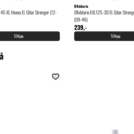
D'Addario
45 XL Heavy El. Gitar Strenger (12-
D'Addario EXL125-3D El. Gitar Streng
(09-46)
239,-
Kjøp
Kjøp
så