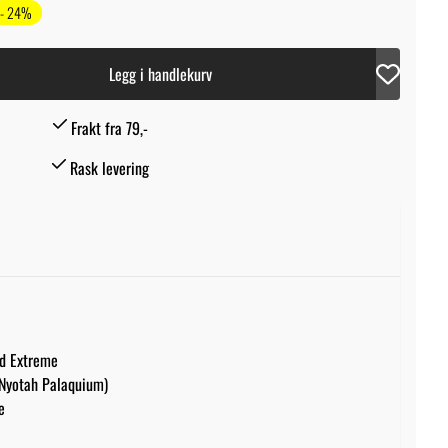
- 24%
Legg i handlekurv
Frakt fra 79,-
Rask levering
d Extreme
Nyotah Palaquium)
e