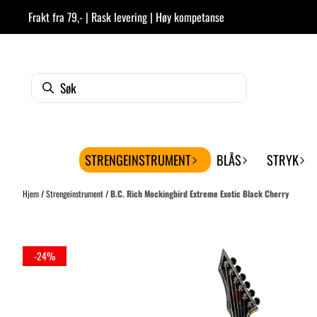
Hopp til innhold
Frakt fra 79,- | Rask levering | Høy kompetanse
STRENGEINSTRUMENT
BLÅS
STRYK
Hjem
/
Strengeinstrument
/
B.C. Rich Mockingbird Extreme Exotic Black Cherry
-24%