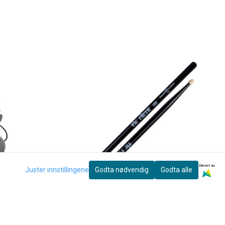
Drevet av
Juster innstillingene
Godta nødvendig
Godta alle