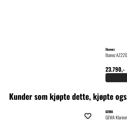
Ibanez
Ibanez
Ibanez AZ24S1F-VLS Violin Sunburst
Ibanez AZ220
6.475,-
23.790,-
Kjøp
Kunder som kjøpte dette, kjøpte og