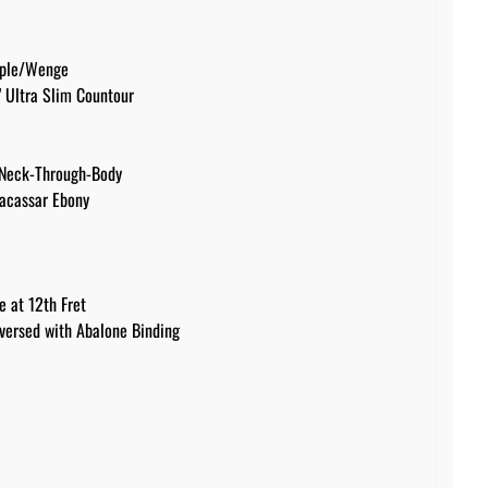
aple/Wenge
" Ultra Slim Countour
" Neck-Through-Body
Macassar Ebony
e at 12th Fret
versed with Abalone Binding