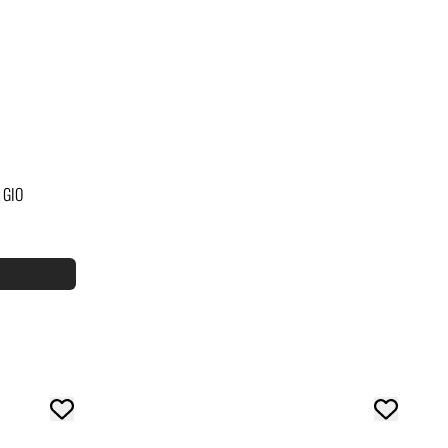
Ibanez
 GIO
Ibanez JEMJR-WH Steve Vai Signature
6.995,-
Kjøp