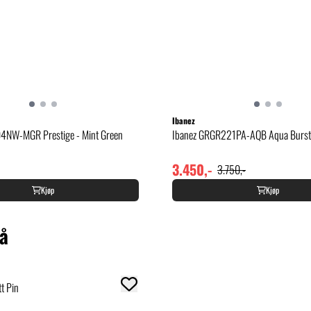
Ibanez
4NW-MGR Prestige - Mint Green
Ibanez GRGR221PA-AQB Aqua Burst
3.450,-
3.750,-
Kjøp
Kjøp
så