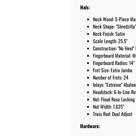
Hals:
Neck Wood: 5-Piece M
Neck Shape: "Shredzilla
Neck Finish: Satin
Scale Length: 25.5"
Construction: "No Heel
Fingerboard Material: 
Fingerboard Radius: 14"
Fret Size: Extra Jumbo
Number of Frets: 24
Inlays: "Extreme" Abalon
Headstock: 6-In-Line Re
Nut: Floyd Rose Locking
Nut Width: 1.625"
Truss Rod: Dual Adjust
Hardware: